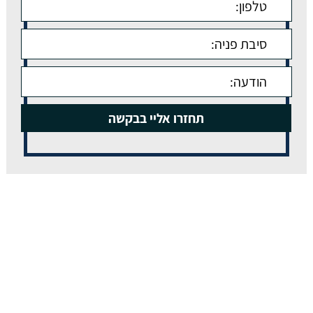
תפריט ניווט //
אודותינו
עצמאים